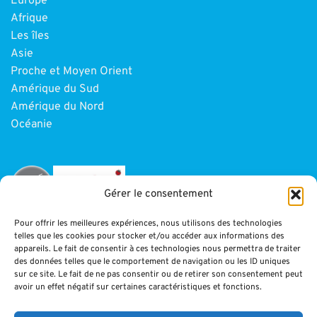
Europe
Afrique
Les îles
Asie
Proche et Moyen Orient
Amérique du Sud
Amérique du Nord
Océanie
Gérer le consentement
Pour offrir les meilleures expériences, nous utilisons des technologies
telles que les cookies pour stocker et/ou accéder aux informations des
INFORMATIONS
appareils. Le fait de consentir à ces technologies nous permettra de traiter
des données telles que le comportement de navigation ou les ID uniques
sur ce site. Le fait de ne pas consentir ou de retirer son consentement peut
Paiement
avoir un effet négatif sur certaines caractéristiques et fonctions.
CGV