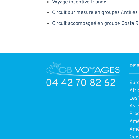
Voyage incentive Irlande
Circuit sur mesure en groupes Antilles
Circuit accompagné en groupe Costa R
DES
04 42 70 82 62
Eur
Afri
Les 
Asi
Pro
Amé
Amé
Océ