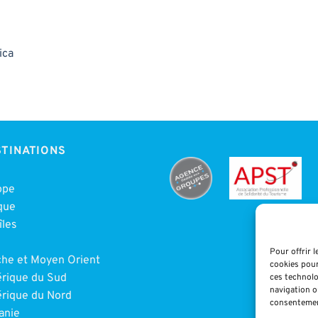
ica
TINATIONS
ope
que
îles
e
Pour offrir 
che et Moyen Orient
cookies pour
rique du Sud
ces technolo
navigation ou
rique du Nord
consentement
anie