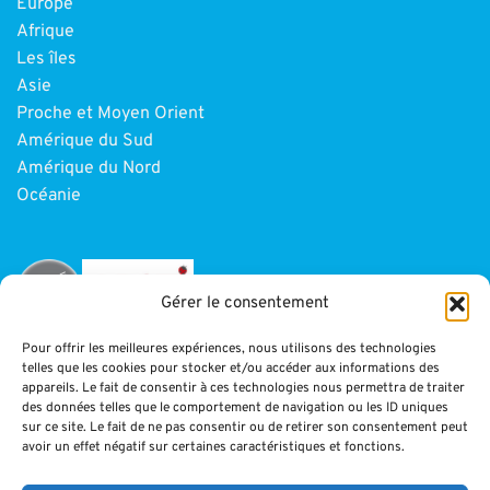
Europe
Afrique
Les îles
Asie
Proche et Moyen Orient
Amérique du Sud
Amérique du Nord
Océanie
Gérer le consentement
Pour offrir les meilleures expériences, nous utilisons des technologies
telles que les cookies pour stocker et/ou accéder aux informations des
INFORMATIONS
appareils. Le fait de consentir à ces technologies nous permettra de traiter
des données telles que le comportement de navigation ou les ID uniques
sur ce site. Le fait de ne pas consentir ou de retirer son consentement peut
Paiement
avoir un effet négatif sur certaines caractéristiques et fonctions.
CGV