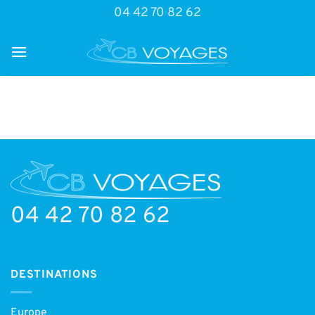
Passer
04 42 70 82 62
au
contenu
04 42 70 82 62
DESTINATIONS
Europe