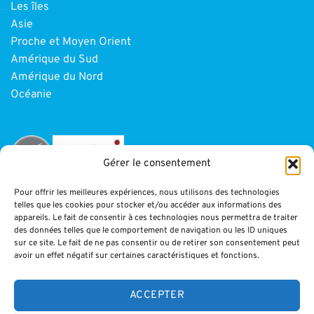
Les îles
Asie
Proche et Moyen Orient
Amérique du Sud
Amérique du Nord
Océanie
Gérer le consentement
Pour offrir les meilleures expériences, nous utilisons des technologies
telles que les cookies pour stocker et/ou accéder aux informations des
INFORMATIONS
appareils. Le fait de consentir à ces technologies nous permettra de traiter
des données telles que le comportement de navigation ou les ID uniques
sur ce site. Le fait de ne pas consentir ou de retirer son consentement peut
Paiement
avoir un effet négatif sur certaines caractéristiques et fonctions.
CGV
Blog
ACCEPTER
Mentions légales