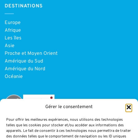
DESTINATIONS
Europe
Afrique
Les îles
Asie
Proche et Moyen Orient
Amérique du Sud
Amérique du Nord
Océanie
Gérer le consentement
Pour offrir les meilleures expériences, nous utilisons des technologies
telles que les cookies pour stocker et/ou accéder aux informations des
INFORMATIONS
appareils. Le fait de consentir à ces technologies nous permettra de traiter
des données telles que le comportement de navigation ou les ID uniques