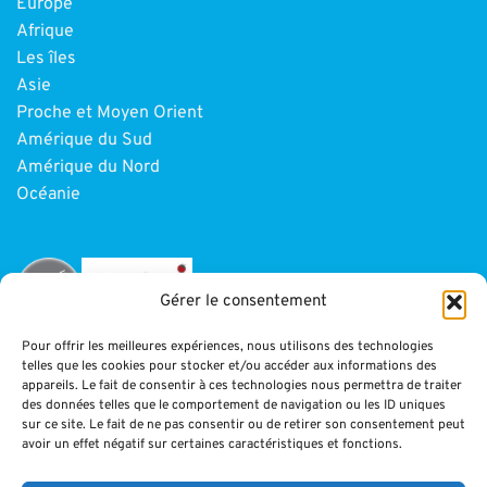
Europe
Afrique
Les îles
Asie
Proche et Moyen Orient
Amérique du Sud
Amérique du Nord
Océanie
Gérer le consentement
Pour offrir les meilleures expériences, nous utilisons des technologies
telles que les cookies pour stocker et/ou accéder aux informations des
INFORMATIONS
appareils. Le fait de consentir à ces technologies nous permettra de traiter
des données telles que le comportement de navigation ou les ID uniques
sur ce site. Le fait de ne pas consentir ou de retirer son consentement peut
Paiement
avoir un effet négatif sur certaines caractéristiques et fonctions.
CGV