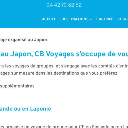
04 42 70 82 62
ACCUEIL
DESTINATIONS
L’AGENCE
SUGG
age organisé au Japon
 au Japon, CB Voyages s’occupe de vo
ns les voyages de groupes, et s’engage avec les comités d’entr
oyages sur mesure dans les destinations que vous préférez.
 supplémentaires
lande ou en Laponie
es organise un voyage de groupe pour CE en Finlande ou en L