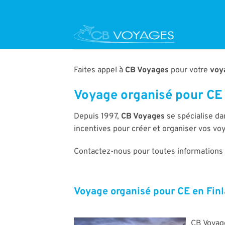
Passer
au
contenu
Faites appel à
CB Voyages
pour votre
voy
Voyage organisé pour CE
Depuis 1997,
CB Voyages
se spécialise da
incentives pour créer et organiser vos v
Contactez-nous pour toutes informations
Voyage organisé pour CE en Fin
CB Voyag