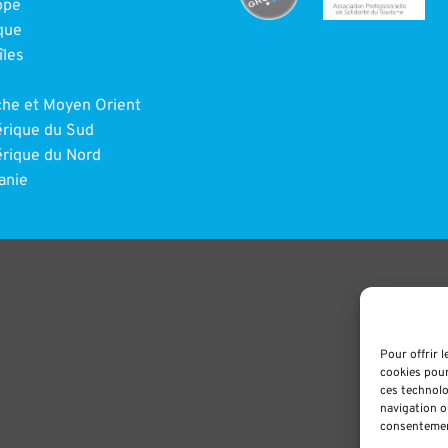
ope
que
îles
e
che et Moyen Orient
rique du Sud
rique du Nord
anie
Pour offrir 
cookies pour
ces technolo
navigation ou
consentement