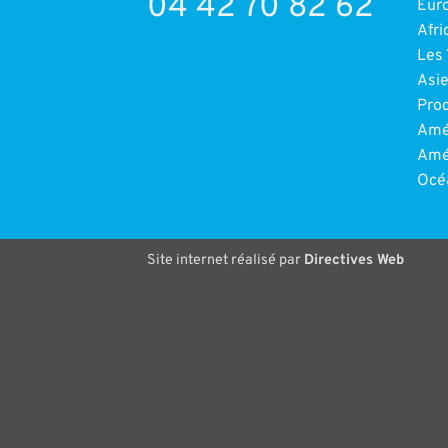
04 42 70 82 62
Eur
Afri
Les 
Asi
Pro
Amé
Amé
Océ
Site internet réalisé par
Directives Web