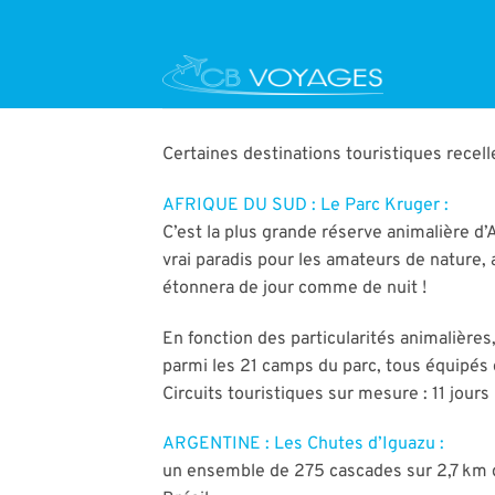
Passer
au
contenu
Certaines destinations touristiques recel
AFRIQUE DU SUD : Le Parc Kruger :
C’est la plus grande réserve animalière d’
vrai paradis pour les amateurs de nature,
étonnera de jour comme de nuit !
En fonction des particularités animalière
parmi les 21 camps du parc, tous équipés 
Circuits touristiques sur mesure : 11 jour
ARGENTINE : Les Chutes d’Iguazu :
un ensemble de 275 cascades sur 2,7 km de 