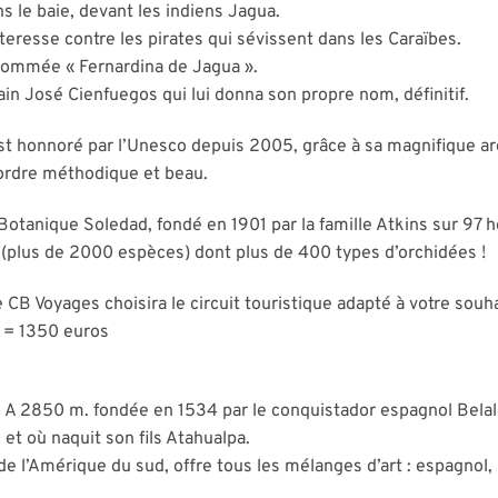
s le baie, devant les indiens Jagua.
teresse contre les pirates qui sévissent dans les Caraïbes.
e nommée « Fernardina de Jagua ».
ain José Cienfuegos qui lui donna son propre nom, définitif.
est honnoré par l’Unesco depuis 2005, grâce à sa magnifique arc
’ordre méthodique et beau.
 Botanique Soledad, fondé en 1901 par la famille Atkins sur 97 h
s (plus de 2000 espèces) dont plus de 400 types d’orchidées !
CB Voyages choisira le circuit touristique adapté à votre souha
s = 1350 euros
. A 2850 m. fondée en 1534 par le conquistador espagnol Belalca
et où naquit son fils Atahualpa.
e l’Amérique du sud, offre tous les mélanges d’art : espagnol, 