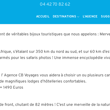
04 42 70 82 62
ACCUEIL
DESTINATIONS
L’AGENCE
SUGG
lent de véritables bijoux touristiques que nous appelons : Merv
Afrique, s’étalant sur 350 km du nord au sud, et sur 60 km d’e
 armés pour les safaris photos ! Une immense encyclopédie viva
s, l’ Agence CB Voyages vous aidera à choisir un ou plusieurs
de magnifiques lodges d’hôtelleries confortables.
s = 1490 Euros
front, chutant de 82 mètres ! C’est une merveille de la nature 