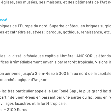
ses églises, ses musées, ses maisons, et des bâtiments de l’Art
lassé
piques de l’Europe du nord. Superbe château en briques surplomb
es et cathédrales, styles : baroque, gothique, renaissance, et
les , a laissé la fabuleuse capitale khmère : ANGKOR , s’éten
ces irrémédiablement envahis par la forêt tropicale. Visions in
on aérienne jusqu’à Siem-Reap à 300 km au nord de la capitale
exe archéologique d’Angkor.
ac très particulier appelé le Lac Tonlé Sap , le plus grand lac
partir de Siem-Reap en passant par une partie du lac, puis en 
illages lacustres et la forêt tropicale.
rs = 2100 Euros