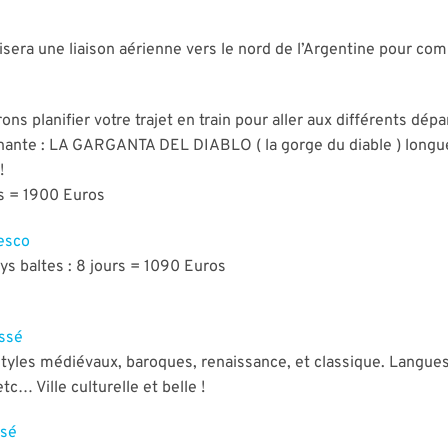
era une liaison aérienne vers le nord de l’Argentine pour compl
ns planifier votre trajet en train pour aller aux différents dép
onnante : LA GARGANTA DEL DIABLO ( la gorge du diable ) longu
!
rs = 1900 Euros
esco
ays baltes : 8 jours = 1090 Euros
assé
tyles médiévaux, baroques, renaissance, et classique. Langues 
c… Ville culturelle et belle !
ssé