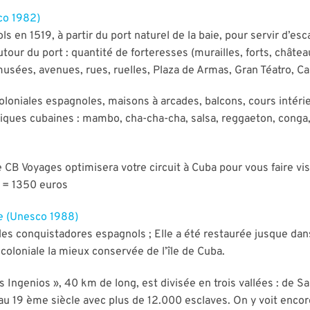
sco 1982)
ls en 1519, à partir du port naturel de la baie, pour servir d’e
s autour du port : quantité de forteresses (murailles, forts, ch
musées, avenues, rues, ruelles, Plaza de Armas, Gran Téatro, C
loniales espagnoles, maisons à arcades, balcons, cours intérieur
iques cubaines : mambo, cha-cha-cha, salsa, reggaeton, conga
CB Voyages optimisera votre circuit à Cuba pour vous faire vis
s = 1350 euros
le (Unesco 1988)
r les conquistadores espagnols ; Elle a été restaurée jusque dan
e coloniale la mieux conservée de l’île de Cuba.
os Ingenios », 40 km de long, est divisée en trois vallées : de 
 au 19 ème siècle avec plus de 12.000 esclaves. On y voit encor