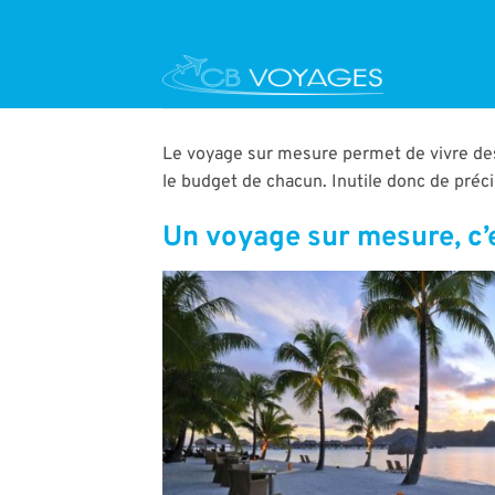
Passer
au
contenu
Le voyage sur mesure permet de vivre des
le budget de chacun. Inutile donc de préc
Un voyage sur mesure, c’e