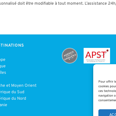
sonnalisé doit être modifiable à tout moment. L’assistance 24h
TINATIONS
ope
que
îles
e
Pour offrir 
che et Moyen Orient
cookies pour
ces technolo
rique du Sud
navigation ou
rique du Nord
consentement
anie
AC