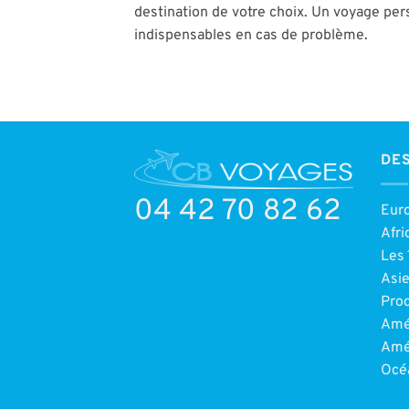
destination de votre choix. Un voyage per
indispensables en cas de problème.
DES
04 42 70 82 62
Eur
Afri
Les 
Asi
Pro
Amé
Amé
Océ