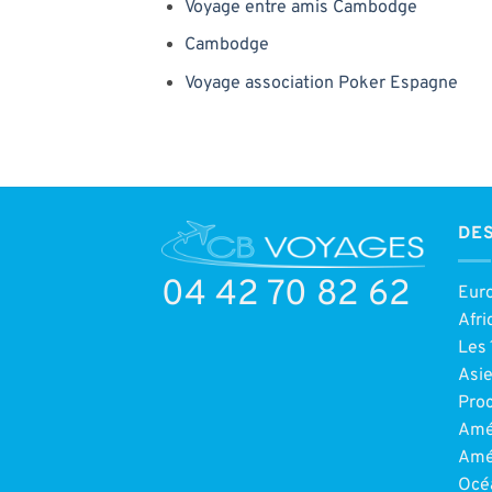
Voyage entre amis Cambodge
Cambodge
Voyage association Poker Espagne
DES
04 42 70 82 62
Eur
Afri
Les 
Asi
Pro
Amé
Amé
Océ