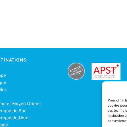
TINATIONS
ope
que
îles
e
Pour offrir 
che et Moyen Orient
cookies pour
rique du Sud
ces technolo
navigation ou
rique du Nord
consentement
anie