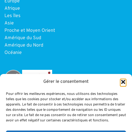
Europe
Afrique
Les îles
Asie
Proche et Moyen Orient
Amérique du Sud
Amérique du Nord
Océanie
Gérer le consentement
Pour offrir les meilleures expériences, nous utilisons des technologies
telles que les cookies pour stocker et/ou accéder aux informations des
INFORMATIONS
appareils. Le fait de consentir à ces technologies nous permettra de traiter
des données telles que le comportement de navigation ou les ID uniques
sur ce site. Le fait de ne pas consentir ou de retirer son consentement peut
Paiement
avoir un effet négatif sur certaines caractéristiques et fonctions.
CGV