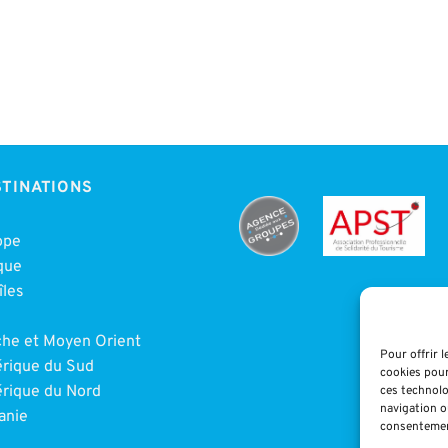
TINATIONS
ope
que
îles
e
che et Moyen Orient
Pour offrir 
rique du Sud
cookies pour
rique du Nord
ces technolo
navigation ou
anie
consentement