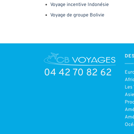
Voyage incentive Indonésie
Voyage de groupe Bolivie
DES
04 42 70 82 62
Eur
Afri
Les 
Asi
Pro
Amé
Amé
Océ