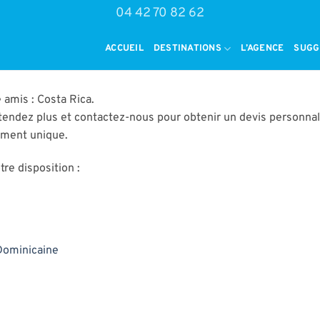
04 42 70 82 62
ACCUEIL
DESTINATIONS
L’AGENCE
SUGG
amis : Costa Rica.
tendez plus et contactez-nous pour obtenir un devis personnal
oment unique.
re disposition :
Dominicaine
e