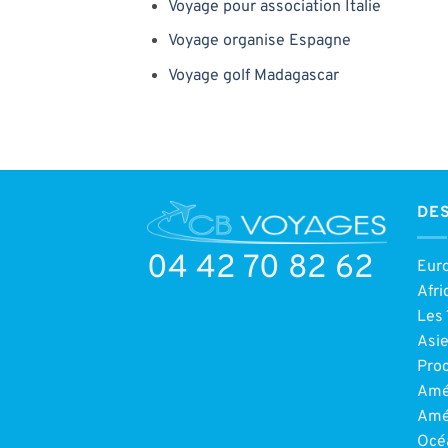
Voyage pour association Italie
Voyage organise Espagne
Voyage golf Madagascar
DES
04 42 70 82 62
Eur
Afri
Les 
Asi
Pro
Amé
Amé
Océ