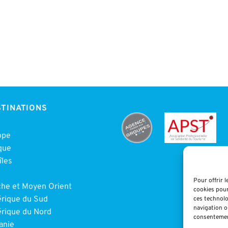
TINATIONS
ope
que
îles
e
Pour offrir 
che et Moyen Orient
cookies pour
rique du Sud
ces technolo
navigation ou
rique du Nord
consentement
anie