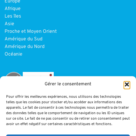
Europe
Afrique
Les îles
Asie
Proche et Moyen Orient
Amérique du Sud
Amérique du Nord
Océanie
Gérer le consentement
Pour offrir les meilleures expériences, nous utilisons des technologies
telles que les cookies pour stocker et/ou accéder aux informations des
INFORMATIONS
appareils. Le fait de consentir à ces technologies nous permettra de traiter
des données telles que le comportement de navigation ou les ID uniques
sur ce site. Le fait de ne pas consentir ou de retirer son consentement peut
Paiement
avoir un effet négatif sur certaines caractéristiques et fonctions.
CGV