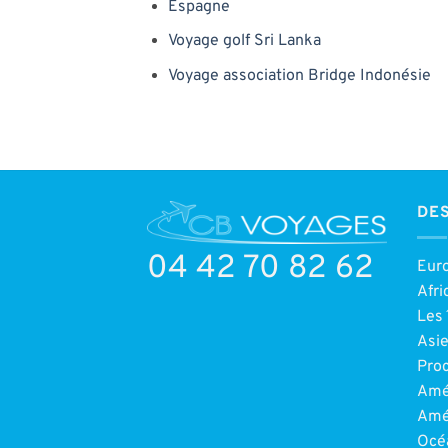
Espagne
Voyage golf Sri Lanka
Voyage association Bridge Indonésie
DES
04 42 70 82 62
Eur
Afri
Les 
Asi
Pro
Amé
Amé
Océ