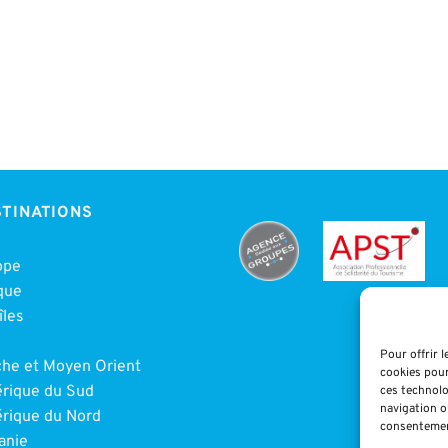
TINATIONS
ope
que
îles
e
Pour offrir 
che et Moyen Orient
cookies pour
rique du Sud
ces technolo
navigation ou
rique du Nord
consentement
anie