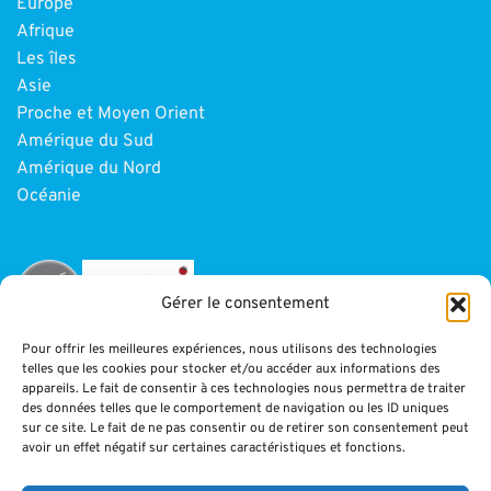
Europe
Afrique
Les îles
Asie
Proche et Moyen Orient
Amérique du Sud
Amérique du Nord
Océanie
Gérer le consentement
Pour offrir les meilleures expériences, nous utilisons des technologies
telles que les cookies pour stocker et/ou accéder aux informations des
INFORMATIONS
appareils. Le fait de consentir à ces technologies nous permettra de traiter
des données telles que le comportement de navigation ou les ID uniques
sur ce site. Le fait de ne pas consentir ou de retirer son consentement peut
Paiement
avoir un effet négatif sur certaines caractéristiques et fonctions.
CGV