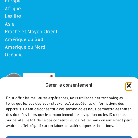
Europe
Afrique
Les îles
Asie
Proche et Moyen Orient
Amérique du Sud
Amérique du Nord
Océanie
Gérer le consentement
Pour offrir les meilleures expériences, nous utilisons des technologies
telles que les cookies pour stocker et/ou accéder aux informations des
INFORMATIONS
appareils. Le fait de consentir à ces technologies nous permettra de traiter
des données telles que le comportement de navigation ou les ID uniques
sur ce site. Le fait de ne pas consentir ou de retirer son consentement peut
Paiement
avoir un effet négatif sur certaines caractéristiques et fonctions.
CGV