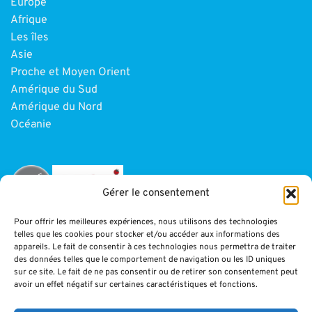
Europe
Afrique
Les îles
Asie
Proche et Moyen Orient
Amérique du Sud
Amérique du Nord
Océanie
Gérer le consentement
Pour offrir les meilleures expériences, nous utilisons des technologies
telles que les cookies pour stocker et/ou accéder aux informations des
INFORMATIONS
appareils. Le fait de consentir à ces technologies nous permettra de traiter
des données telles que le comportement de navigation ou les ID uniques
sur ce site. Le fait de ne pas consentir ou de retirer son consentement peut
Paiement
avoir un effet négatif sur certaines caractéristiques et fonctions.
CGV