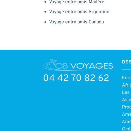
Voyage entre amis Madère
Voyage entre amis Argentine
Voyage entre amis Canada
DES
04 42 70 82 62
Eur
Afri
Les 
Asi
Pro
Amé
Amé
Océ