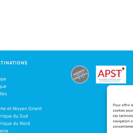
TINATIONS
ope
que
îles
e
Pour offrir 
che et Moyen Orient
cookies pour
rique du Sud
ces technolo
navigation ou
rique du Nord
consentement
anie