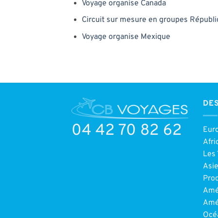
Voyage organise Canada
Circuit sur mesure en groupes Républ
Voyage organise Mexique
DES
04 42 70 82 62
Eur
Afri
Les 
Asi
Pro
Amé
Amé
Océ