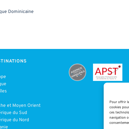
ique Dominicaine
TINATIONS
ope
que
îles
e
Pour offrir 
che et Moyen Orient
cookies pour
rique du Sud
ces technolo
navigation ou
rique du Nord
consentement
anie