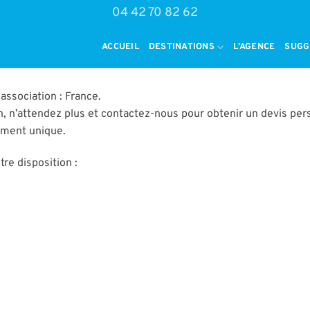
04 42 70 82 62
ACCUEIL
DESTINATIONS
L’AGENCE
SUGG
ssociation : France.
, n’attendez plus et contactez-nous pour obtenir un devis per
oment unique.
re disposition :