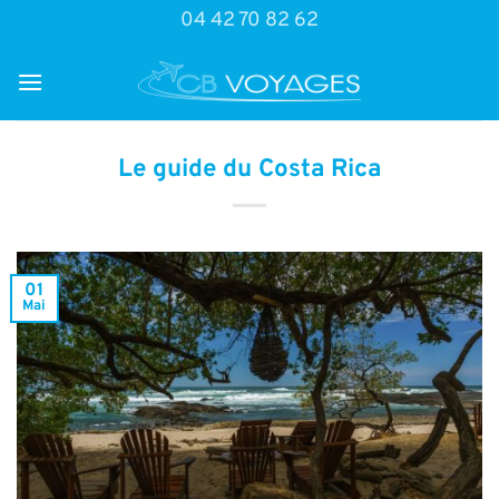
Passer
04 42 70 82 62
au
contenu
Le guide du Costa Rica
01
Mai