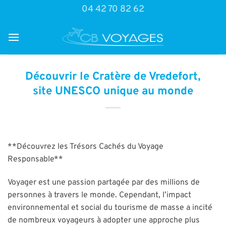
Passer
04 42 70 82 62
au
contenu
Découvrir le Cratère de Vredefort,
site UNESCO unique au monde
**Découvrez les Trésors Cachés du Voyage
Responsable**
Voyager est une passion partagée par des millions de
personnes à travers le monde. Cependant, l’impact
environnemental et social du tourisme de masse a incité
de nombreux voyageurs à adopter une approche plus