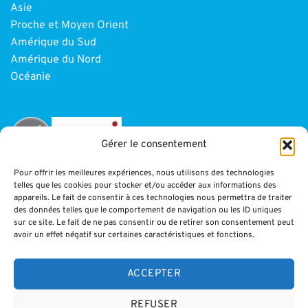
Asie
Proche et Moyen Orient
Amérique du Sud
Amérique du Nord
Océanie
Gérer le consentement
Pour offrir les meilleures expériences, nous utilisons des technologies
telles que les cookies pour stocker et/ou accéder aux informations des
INFORMATIONS
appareils. Le fait de consentir à ces technologies nous permettra de traiter
des données telles que le comportement de navigation ou les ID uniques
sur ce site. Le fait de ne pas consentir ou de retirer son consentement peut
Paiement
avoir un effet négatif sur certaines caractéristiques et fonctions.
CGV
Blog
ACCEPTER
Mentions légales
REFUSER