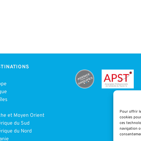
TINATIONS
ope
que
îles
e
Pour offrir 
che et Moyen Orient
cookies pour
rique du Sud
ces technolo
navigation ou
rique du Nord
consentement
anie