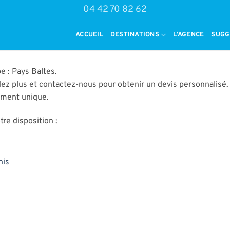
04 42 70 82 62
ACCUEIL
DESTINATIONS
L’AGENCE
SUGG
e : Pays Baltes.
dez plus et contactez-nous pour obtenir un devis personnalisé.
oment unique.
re disposition :
nis