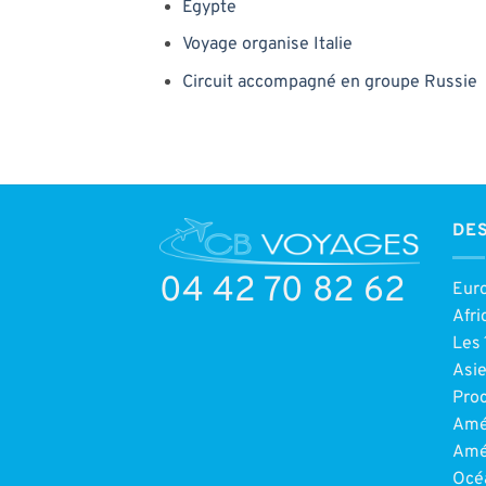
Egypte
Voyage organise Italie
Circuit accompagné en groupe Russie
DES
04 42 70 82 62
Eur
Afri
Les 
Asi
Pro
Amé
Amé
Océ