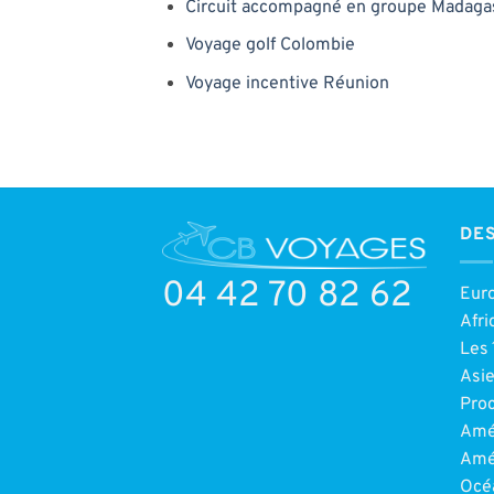
Circuit accompagné en groupe Madaga
Voyage golf Colombie
Voyage incentive Réunion
DES
04 42 70 82 62
Eur
Afri
Les 
Asi
Pro
Amé
Amé
Océ