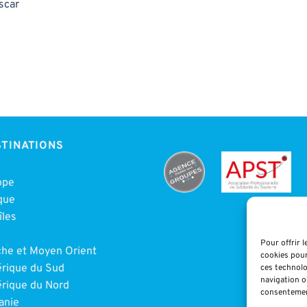
scar
TINATIONS
ope
que
îles
e
Pour offrir 
che et Moyen Orient
cookies pour
rique du Sud
ces technolo
navigation ou
rique du Nord
consentement
anie