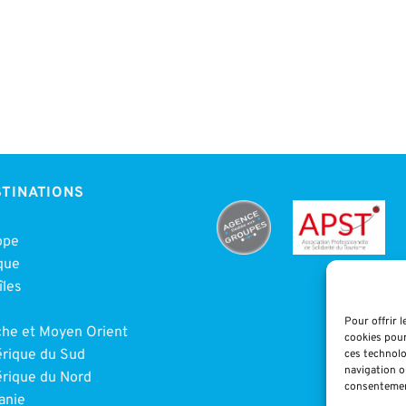
TINATIONS
ope
que
îles
e
Pour offrir 
che et Moyen Orient
cookies pour
rique du Sud
ces technolo
navigation ou
rique du Nord
consentement
anie