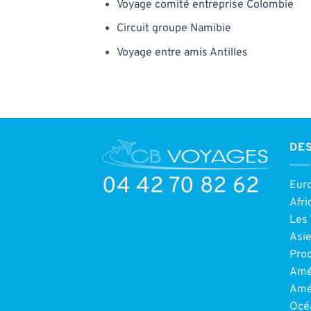
Voyage comité entreprise Colombie
Circuit groupe Namibie
Voyage entre amis Antilles
DES
04 42 70 82 62
Eur
Afri
Les 
Asi
Pro
Amé
Amé
Océ