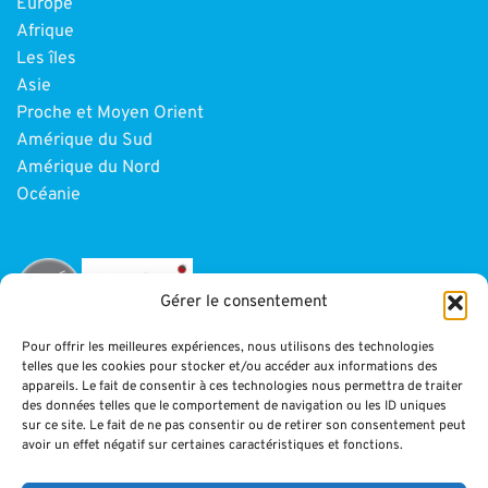
Europe
Afrique
Les îles
Asie
Proche et Moyen Orient
Amérique du Sud
Amérique du Nord
Océanie
Gérer le consentement
Pour offrir les meilleures expériences, nous utilisons des technologies
telles que les cookies pour stocker et/ou accéder aux informations des
INFORMATIONS
appareils. Le fait de consentir à ces technologies nous permettra de traiter
des données telles que le comportement de navigation ou les ID uniques
sur ce site. Le fait de ne pas consentir ou de retirer son consentement peut
Paiement
avoir un effet négatif sur certaines caractéristiques et fonctions.
CGV