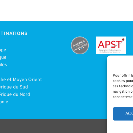
TINATIONS
ope
que
îles
e
Pour offrir 
che et Moyen Orient
cookies pour
ces technolo
rique du Sud
navigation ou
rique du Nord
consentement
anie
AC