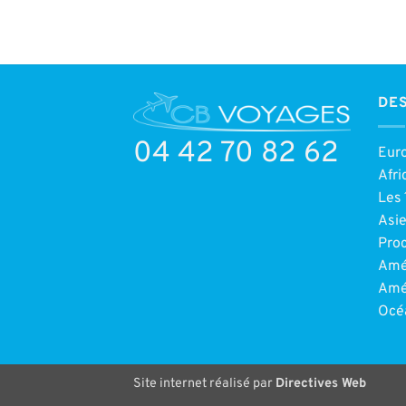
DES
04 42 70 82 62
Eur
Afri
Les 
Asi
Pro
Amé
Amé
Océ
Site internet réalisé par
Directives Web