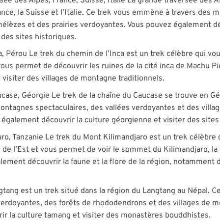
rsée des Alpes, France, Suisse, Italie La grande traversée des 
rance, la Suisse et l’Italie. Ce trek vous emmène à travers des
 mélèzes et des prairies verdoyantes. Vous pouvez également dé
des sites historiques.
a, Pérou Le trek du chemin de l’Inca est un trek célèbre qui v
us permet de découvrir les ruines de la cité inca de Machu P
t visiter des villages de montagne traditionnels.
aucase, Géorgie Le trek de la chaîne du Caucase se trouve en 
ontagnes spectaculaires, des vallées verdoyantes et des vill
également découvrir la culture géorgienne et visiter des sites
aro, Tanzanie Le trek du Mont Kilimandjaro est un trek célèbre
 de l’Est et vous permet de voir le sommet du Kilimandjaro, l
lement découvrir la faune et la flore de la région, notamment d
ngtang est un trek situé dans la région du Langtang au Népal. 
erdoyantes, des forêts de rhododendrons et des villages de mo
r la culture tamang et visiter des monastères bouddhistes.