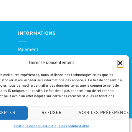
INFORMATIONS
Paiement
CGV
Gérer le consentement
Blog
Mentions légales
les meilleures expériences, nous utilisons des technologies telles que les
 stocker et/ou accéder aux informations des appareils. Le fait de consentir à
gies nous permettra de traiter des données telles que le comportement de
 les ID uniques sur ce site. Le fait de ne pas consentir ou de retirer son
 peut avoir un effet négatif sur certaines caractéristiques et fonctions.
CEPTER
REFUSER
VOIR LES PRÉFÉRENCES
04 42 70 82 62
Politique de cookies
Politique de confidentialité
Visa
MasterCard