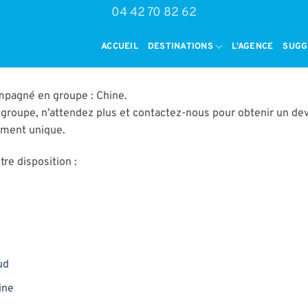
04 42 70 82 62
ACCUEIL
DESTINATIONS
L’AGENCE
SUGG
mpagné en groupe : Chine.
groupe, n’attendez plus et contactez-nous pour obtenir un dev
oment unique.
re disposition :
ud
ine