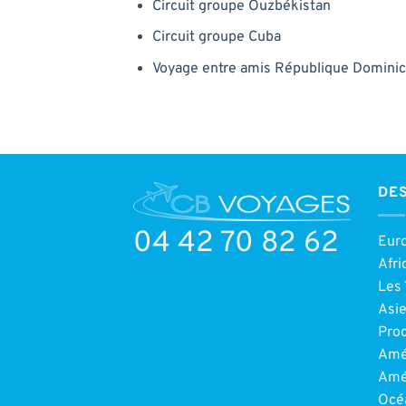
Circuit groupe Ouzbékistan
Circuit groupe Cuba
Voyage entre amis République Dominic
DES
04 42 70 82 62
Eur
Afri
Les 
Asi
Pro
Amé
Amé
Océ