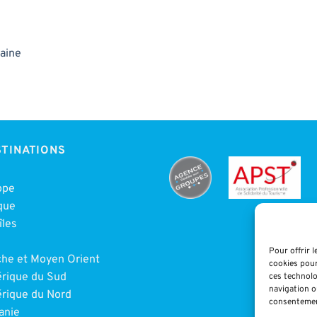
aine
TINATIONS
ope
que
îles
e
Pour offrir 
che et Moyen Orient
cookies pour
rique du Sud
ces technolo
navigation ou
rique du Nord
consentement
anie